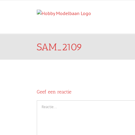
Ga
naar
inhoud
SAM_2109
Geef een reactie
Reactie