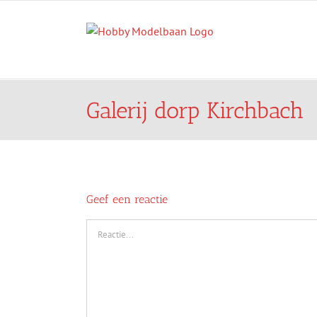
Ga
naar
inhoud
Galerij dorp Kirchbach
Geef een reactie
Reactie