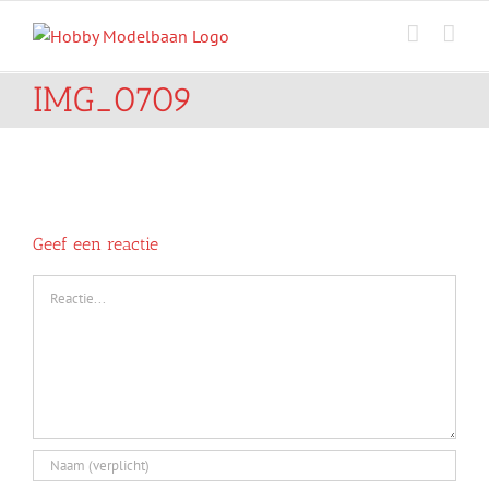
Ga
naar
inhoud
IMG_0709
Geef een reactie
Reactie