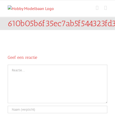
Ga
naar
inhoud
610b05b6f35ec7ab5f544323fd
Geef een reactie
Reactie