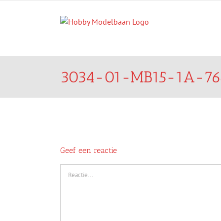
Ga
naar
inhoud
3034-01-MB15-1A-76
Geef een reactie
Reactie