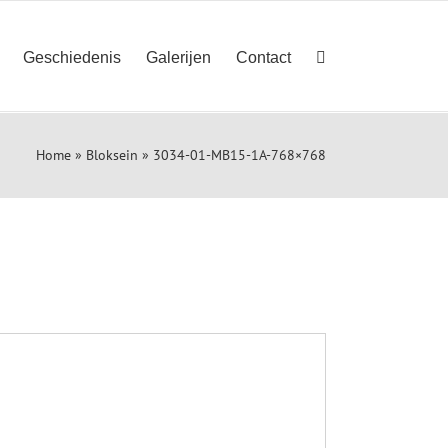
Geschiedenis
Galerijen
Contact
Home
»
Bloksein
»
3034-01-MB15-1A-768×768