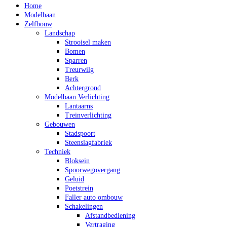
Home
Modelbaan
Zelfbouw
Landschap
Strooisel maken
Bomen
Sparren
Treurwilg
Berk
Achtergrond
Modelbaan Verlichting
Lantaarns
Treinverlichting
Gebouwen
Stadspoort
Steenslagfabriek
Techniek
Bloksein
Spoorwegovergang
Geluid
Poetstrein
Faller auto ombouw
Schakelingen
Afstandbediening
Vertraging