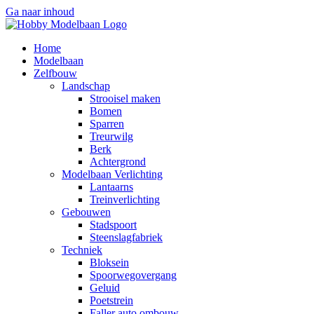
Ga naar inhoud
Home
Modelbaan
Zelfbouw
Landschap
Strooisel maken
Bomen
Sparren
Treurwilg
Berk
Achtergrond
Modelbaan Verlichting
Lantaarns
Treinverlichting
Gebouwen
Stadspoort
Steenslagfabriek
Techniek
Bloksein
Spoorwegovergang
Geluid
Poetstrein
Faller auto ombouw