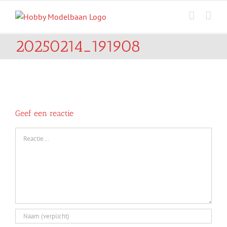
Ga
naar
inhoud
20250214_191908
Geef een reactie
Reactie