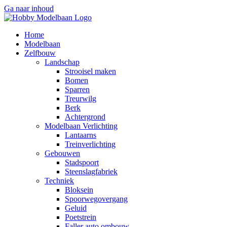
Ga naar inhoud
Home
Modelbaan
Zelfbouw
Landschap
Strooisel maken
Bomen
Sparren
Treurwilg
Berk
Achtergrond
Modelbaan Verlichting
Lantaarns
Treinverlichting
Gebouwen
Stadspoort
Steenslagfabriek
Techniek
Bloksein
Spoorwegovergang
Geluid
Poetstrein
Faller auto ombouw