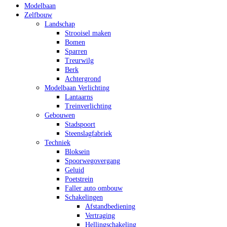
Modelbaan
Zelfbouw
Landschap
Strooisel maken
Bomen
Sparren
Treurwilg
Berk
Achtergrond
Modelbaan Verlichting
Lantaarns
Treinverlichting
Gebouwen
Stadspoort
Steenslagfabriek
Techniek
Bloksein
Spoorwegovergang
Geluid
Poetstrein
Faller auto ombouw
Schakelingen
Afstandbediening
Vertraging
Hellingschakeling